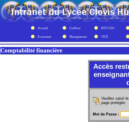
Accueil
Coiffure
BTS CGO
Economie
Management
TICE
Comptabilité financière
Accès rest
enseignant
Veuillez saisir 
page protégée.
Mot de Passe :