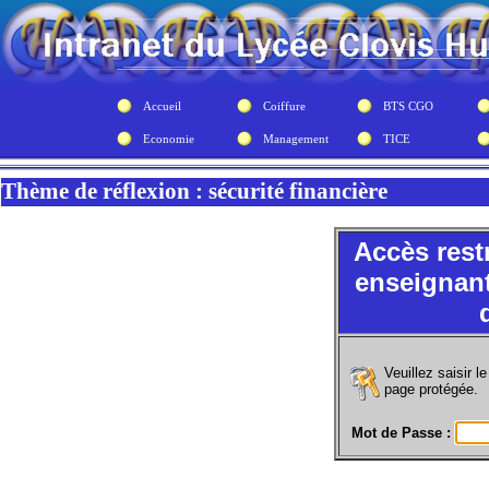
Accueil
Coiffure
BTS CGO
Economie
Management
TICE
Thème de réflexion : sécurité financière
Accès rest
enseignant
Veuillez saisir 
page protégée.
Mot de Passe :